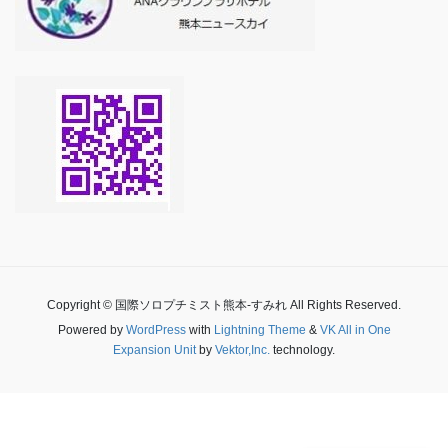
Copyright © 国際ソロプチミスト熊本-すみれ All Rights Reserved.
Powered by
WordPress
with
Lightning Theme
&
VK All in One
Expansion Unit
by
Vektor,Inc.
technology.