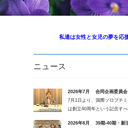
私達は女性と女児の夢を応
ニュース
2026年7
月 合同企画委員会
7月1日より、国際ソロプチ
は創立40周年という記念す
2026年6
月 39期-40期・