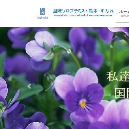
コ
ナ
ン
ビ
ホー
テ
ゲ
HOM
ン
ー
ツ
シ
へ
ョ
ス
ン
キ
に
ッ
移
プ
動
Previous