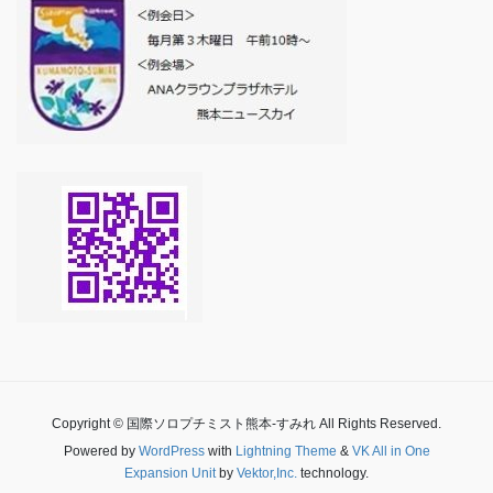
Copyright © 国際ソロプチミスト熊本-すみれ All Rights Reserved.
Powered by
WordPress
with
Lightning Theme
&
VK All in One
Expansion Unit
by
Vektor,Inc.
technology.