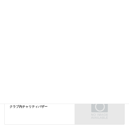
Facebook
twitter
LINE
Copy
リレーエッセイ
カテゴリー
すみれの広場（その他の活動）
前の記事
2022年度クラブ役員研修会
すみれの広場（その他の活動）
次の記事
クラブ内チャリティバザー