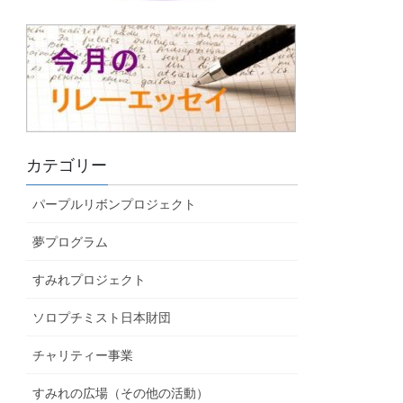
カテゴリー
パープルリボンプロジェクト
夢プログラム
すみれプロジェクト
ソロプチミスト日本財団
チャリティー事業
すみれの広場（その他の活動）