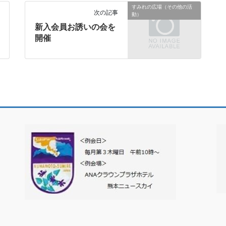
すみれの広場（その他の活
次の記事
動）
新入会員お誘いの会を
開催