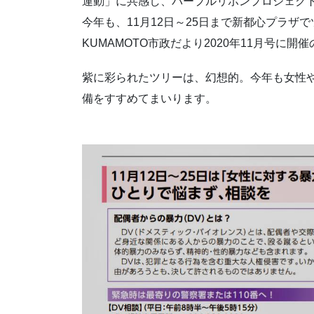
運動」に共感し、パープルリボンプロジェク
今年も、11月12日～25日まで新都心プラザ
KUMAMOTO市政だより2020年11月号に
紫に彩られたツリーは、幻想的。今年も女性
備をすすめてまいります。