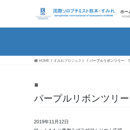
コ
ナ
ン
ビ
ホー
テ
ゲ
HOM
ン
ー
ツ
シ
へ
ョ
ス
ン
キ
に
ッ
移
HOME
すみれプロジェクト
パープルリボンツリー ラ
プ
動
パープルリボンツリー
2019年11月12日