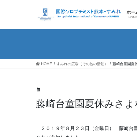
コ
ナ
ン
ビ
ホー
テ
ゲ
HOM
ン
ー
ツ
シ
へ
ョ
ス
ン
キ
に
ッ
移
HOME
すみれの広場（その他の活動）
藤崎台童園夏
プ
動
藤崎台童園夏休みさよ
２０１９年８月２３日（金曜日） 藤崎台童園