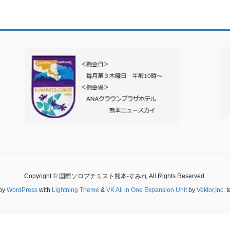
Copyright © 国際ソロプチミスト熊本-すみれ All Rights Reserved.
by
WordPress
with
Lightning Theme
&
VK All in One Expansion Unit
by
Vektor,Inc.
t