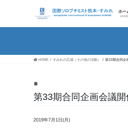
コ
ナ
ン
ビ
ホー
テ
ゲ
HOM
ン
ー
ツ
シ
へ
ョ
ス
ン
キ
に
ッ
移
HOME
すみれの広場（その他の活動）
第33期合同企
プ
動
第33期合同企画会議開
2019年7月1日(月)